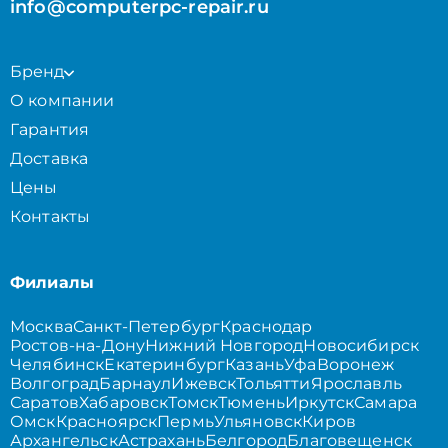
info@computerpc-repair.ru
Бренд
О компании
Гарантия
Доставка
Цены
Контакты
Филиалы
Москва
Санкт-Петербург
Краснодар
Ростов-на-Дону
Нижний Новгород
Новосибирск
Челябинск
Екатеринбург
Казань
Уфа
Воронеж
Волгоград
Барнаул
Ижевск
Тольятти
Ярославль
Саратов
Хабаровск
Томск
Тюмень
Иркутск
Самара
Омск
Красноярск
Пермь
Ульяновск
Киров
Архангельск
Астрахань
Белгород
Благовещенск