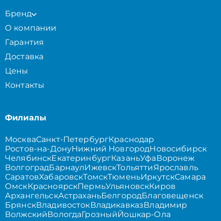
Бренд
О компании
Гарантия
Доставка
Цены
Контакты
Филиалы
Москва
Санкт-Петербург
Краснодар
Ростов-на-Дону
Нижний Новгород
Новосибирск
Челябинск
Екатеринбург
Казань
Уфа
Воронеж
Волгоград
Барнаул
Ижевск
Тольятти
Ярославль
Саратов
Хабаровск
Томск
Тюмень
Иркутск
Самара
Омск
Красноярск
Пермь
Ульяновск
Киров
Архангельск
Астрахань
Белгород
Благовещенск
Брянск
Владивосток
Владикавказ
Владимир
Волжский
Вологда
Грозный
Йошкар-Ола