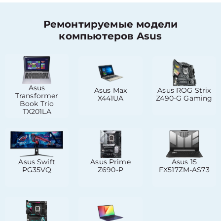
Ремонтируемые модели
компьютеров Asus
Asus
Asus Max
Asus ROG Strix
Transformer
X441UA
Z490-G Gaming
Book Trio
TX201LA
Asus Swift
Asus Prime
Asus 15
PG35VQ
Z690-P
FX517ZM-AS73